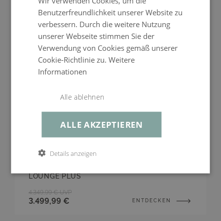
Wir verwenden Cookies, um die
Benutzerfreundlichkeit unserer Website zu
Sitzplätze
bis zu 5
Regattastr. 55
verbessern. Durch die weitere Nutzung
12527 Berlin
Obermaterial
durchgefärbt, weiche Oberfläche, 100% Polyester
unserer Webseite stimmen Sie der
Stoff
Mo–Fr, 10–17 Uhr
Verwendung von Cookies gemäß unserer
03016636651
Cookie-Richtlinie zu.
Weitere
Gestell
Aluminium Pulverbeschichtet, Anthrazit
Informationen
service@living-zone.de
Produktart
Sitzgruppen
Bezug
Argent Weave, 100% Polyester, schnell trocknend,
Alle ablehnen
abnehmbar, waschbar bei 30°C
ALLE AKZEPTIEREN
Farbe
Argent Weave
Details anzeigen
Sunday Lounge Plus
LOUNGE PLUS
4.349,99 €
UVP
3.499,99 €
ENTDECKEN