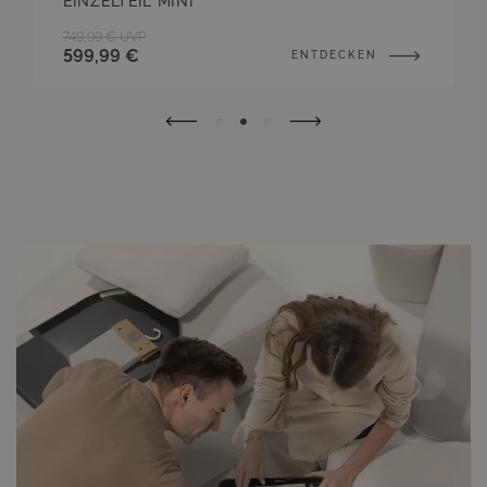
EINZELTEIL MINI
749,99 €
UVP
599,99 €
ENTDECKEN