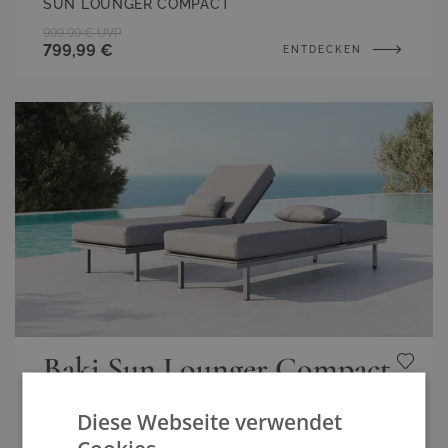
SUN LOUNGER COMPACT
999,99 €
UVP
799,99 €
ENTDECKEN
Baki Sun Lounger Compact
Set
Diese Webseite verwendet
SUN LOUNGER MINI