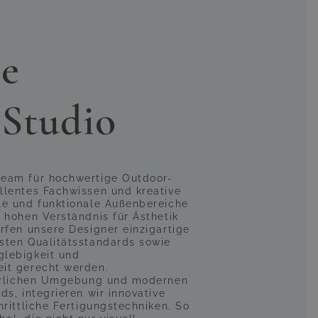
onalität perfekt zu vereinen.
r gönnen Sie sich entspannte
inem kleinen Luxus. (Abbildung
e
 Studio
team für hochwertige Outdoor-
llentes Fachwissen und kreative
le und funktionale Außenbereiche
 hohen Verständnis für Ästhetik
rfen unsere Designer einzigartige
sten Qualitätsstandards sowie
glebigkeit und
it gerecht werden.
türlichen Umgebung und modernen
ds, integrieren wir innovative
hrittliche Fertigungstechniken. So