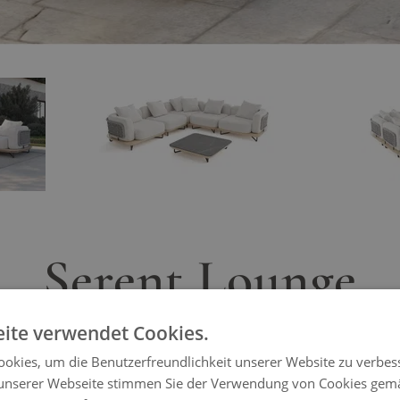
View larger image
ger image
Serent Lounge
ite verwendet Cookies.
t die perfekte Symbiose aus exklusive
okies, um die Benutzerfreundlichkeit unserer Website zu verbes
ie Ihrem Außenbereich eine elegante Not
unserer Webseite stimmen Sie der Verwendung von Cookies gem