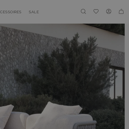
Meine Wunschliste
CESSOIRES
SALE
enu for Linien
oggle submenu for Accessoires
Toggle submenu for Sale