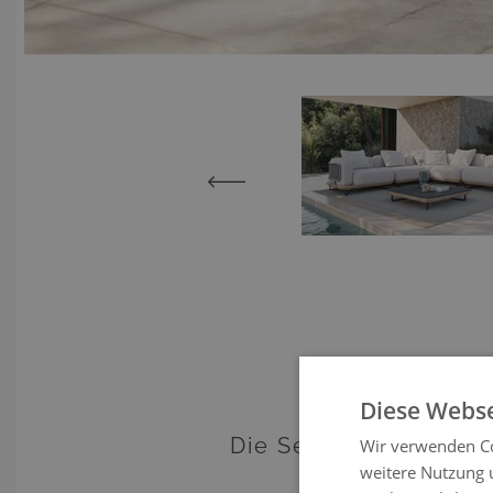
View larger image
View lar
Diese Webse
Die Serent Lounge is
Wir verwenden Co
Komfort, d
weitere Nutzung 