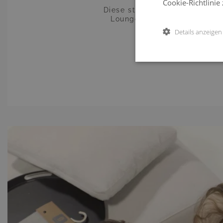
Cookie-Richtlinie
Diese stilvolle, kompakte Lo
Loungetisch – ideal, um gem
Details anzeigen
Die abnehmbaren und waschba
sondern verleihen der Loung
Umgebungen einfügt. Besonders
Design eine luftige Leichti
Hingu
Das Aluminiumgestell in elegan
bleibt Ihre Loungegruppe a
Sitz- und Lehnenpolster sin
unvergleichliches Sitzerlebni
Ein weiteres Highlight ist
überzeugt sie nicht nur d
pflegeleichte Oberfläche
Mit der Serent Lounge Compact