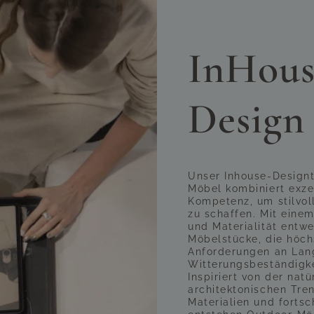
rde sorgfältig ausgewählt, um Komfort, Stil und Funkti
chmittage und laue Abende in bester Gesellschaft ode
erent Lounge Compact wird jeder Moment im Freien zu e
ähnlich)
InHous
Design
Unser Inhouse-Design
Möbel kombiniert exze
Kompetenz, um stilvol
zu schaffen. Mit einem
und Materialität entwe
Möbelstücke, die höch
Anforderungen an Lan
Witterungsbeständigke
Inspiriert von der na
architektonischen Tren
Materialien und fortsc