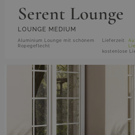
Serent Lounge
LOUNGE MEDIUM
Aluminium Lounge mit schönem
Lieferzeit
:
Au
Ropegeflecht
Li
kostenlose Li
Hauptbild
Klicken Sie, um das Bild im Vollbildmodus zu sehen