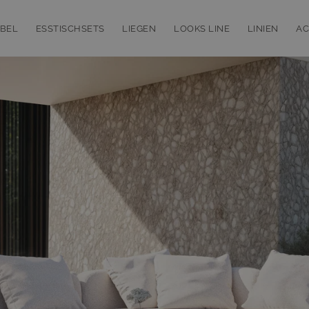
BEL
ESSTISCHSETS
LIEGEN
LOOKS LINE
LINIEN
AC
bmenu for Loungemöbel
Toggle submenu for Esstischsets
Toggle submenu for Liegen
Toggle subm
T