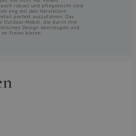
l, die nicht nur visuell
auch robust und pflegeleicht sind.
ten eng mit den Herstellern
tail perfekt auszuführen. Das
ve Outdoor-Möbel, die durch ihre
hetisches Design überzeugen und
 im Freien bieten.
en