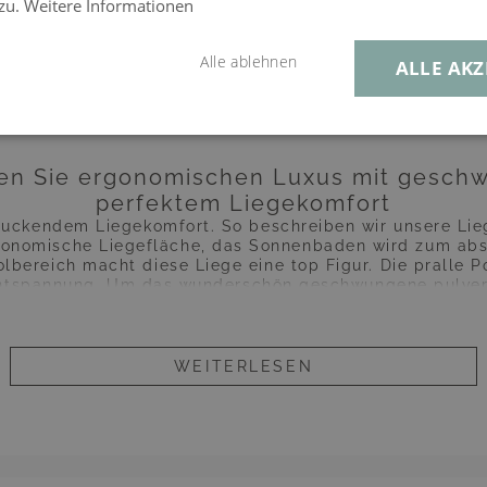
 zu.
Weitere Informationen
un Lounger Set 
Alle ablehnen
ALLE AKZ
en Sie ergonomischen Luxus mit gesc
perfektem Liegekomfort
ruckendem Liegekomfort. So beschreiben wir unsere Liege
gonomische Liegefläche, das Sonnenbaden wird zum abs
bereich macht diese Liege eine top Figur. Die pralle Po
Entspannung. Um das wunderschön geschwungene pulver
attanfasern geflochten. Diese Liege ist ein absoluter
traditioneller Handwerkskunst hergestellt. Jedes Stück
deckplanen und Ersatzbezüge schützen Ihre Möbel und e
rdem passende Esstischsets, Bars und Lounges an. Der A
WEITERLESEN
tiert ist die Liege sofort einsatzbereit, Reinigung und P
ie noch viele weitere exklusive Gartenmöbel hier in u