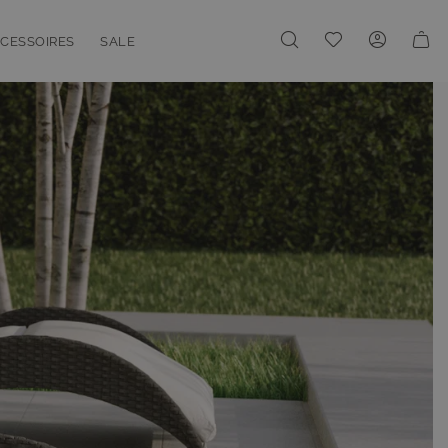
Meine Wunschliste
CESSOIRES
SALE
enu for Linien
oggle submenu for Accessoires
Toggle submenu for Sale