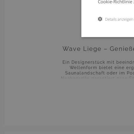
Cookie-Richtlinie
Wave S
Details anzeigen
Wave Liege – Genieß
Ein Designerstück mit beeind
Wellenform bietet eine er
Saunalandschaft oder im Pool
Nackenrolle garantiert pure 
Aluminium wurden hochwertige R
Vorgaben werden die Möbel in 
passen perfekt zusammen. Ab
Gestaltung. Wir bieten auße
erledigt. Bereits fertig mon
Entdecken S