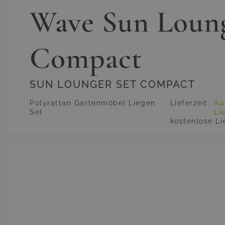
Wave Sun Loung
Compact
SUN LOUNGER SET COMPACT
Polyrattan Gartenmöbel Liegen
Lieferzeit
:
Au
Set
Li
kostenlose Li
Hauptbild
Klicken Sie, um das Bild im Vollbildmodus zu sehen