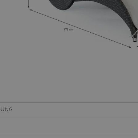
BUNG
es Nackenkissen, Kunstfaser, hoher Liegekomfort, 6
Polsterauflage, Schaumstoff