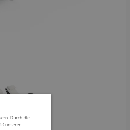
View larger image
sern. Durch die
äß unserer