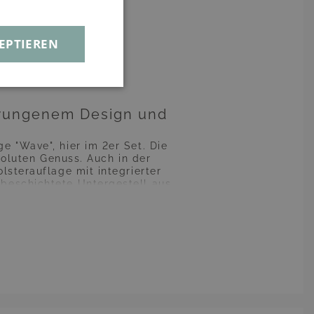
Compact
EPTIEREN
hwungenem Design und
 "Wave", hier im 2er Set. Die
oluten Genuss. Auch in der
lsterauflage mit integrierter
beschichtete Untergestell aus
 Hingucker. Eigens nach unseren
 ist ein Unikat, alle Elemente
rmöglichen eine individuelle
ufbau ist simpel und schnell
flege gestalten sich mühelos.
nserem Shop!