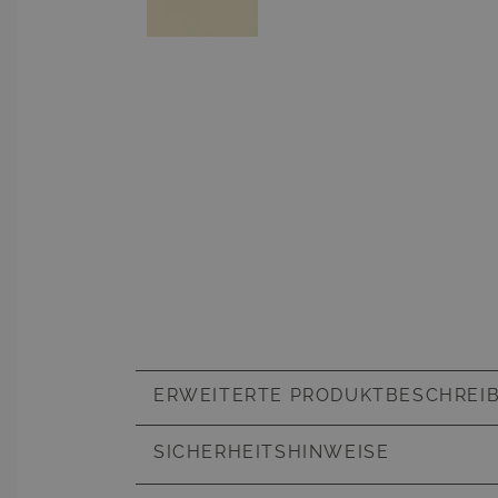
ERWEITERTE PRODUKTBESCHREI
Artikelnummer
23613
SICHERHEITSHINWEISE
Kissen & Auflagen
integriert
cm dicke 