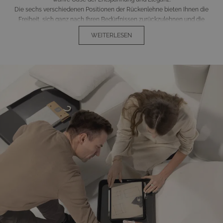
Die sechs verschiedenen Positionen der Rückenlehne bieten Ihnen die
Freiheit, sich ganz nach Ihren Bedürfnissen zurückzulehnen und die
wohltuenden Sonnenstrahlen zu genießen. Die großzügig gepolsterten
WEITERLESEN
Kissen, mit einer beeindruckenden Dicke von 23 cm, versprechen eine
himmlische Weichheit, die Sie sofort in einen Zustand tiefster
Entspannung versetzt.
Die matten, weißen Aluminiumgestelle verleihen diesen Liegen eine
zeitlose Eleganz, während die Bezüge in edlem Quarzbeige eine
harmonische Ergänzung bilden. Dank ihrer wasserfesten Eigenschaften
eignen sich diese Meisterwerke perfekt für sonnige Tage und bieten stets
ein angenehmes Liegeerlebnis, da das Material schnell trocknet.
Durch ihre durchdachte Konstruktion und hochwertige Verarbeitung sind
die Element Sun Lounger nicht bloß Möbelstücke, sondern Ausdrücke
Ihres persönlichen Stils und Anspruchs an Qualität. Gönnen Sie sich
kostbare Momente der Ruhe und Erholung in Ihrem eigenen Garten und
lassen Sie sich von der unwiderstehlichen Schönheit und Funktionalität
dieser Designer-Sonnenliegen verzaubern. (Abbildung ähnlich)