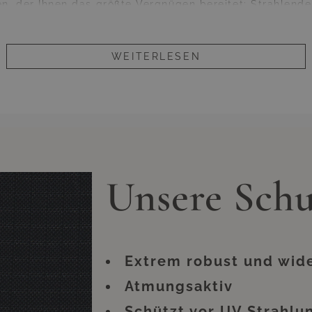
, der Ihnen das größte Vergnügen bereitet: Strahlende
 zwar Ihnen gut, nicht jedoch uneingeschränkt Ihren Möb
dass Sie Ihre Lounge oder andere Möbel aus Polyrattan o
en Keller schleppen müssen. Allerdings kann ein ansehnl
eso gerade in Benutzung haben, die Lebensdauer maßge
WEITERLESEN
 beispielsweise für ein paar Wochen im Urlaub oder in
t entsprechenden Überzügen schützen. Und zwar gleiche
u neugierigen Blicken; vor allem jedoch vor unnötigen A
che angebotenen Modelle handelt es sich somit nicht n
ig ist. Vielmehr handelt es sich um eine Art lebensve
hochwertigen Möbel.
rzügen zu versehen ist im sprichwörtlichen Handumdrehe
Unsere Sch
ich länger an. Die Überwürfe trotzen zu heftiger Einst
issen. Gerade an diesem Zubehör sollten Sie also keine
ach auszahlen, so dass Sie sich lange Zeit an Ihren wi
erfreuen können.
die Überzüge aufgrund der UV-Strahlung farblich veränd
ion, noch die Langlebigkeit des Überzugs. Der Überzug
Extrem robust und wid
Atmungsaktiv
Schützt vor UV Strahlu