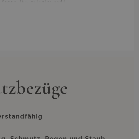
 Sonne. Das mitunter recht
eln. Sie brauchen natürlich
der Aluminium bei den ersten
icher Überzug, sofern Sie die
blich verlängern.
 sonstiger Weise abwesend sind,
rmaßen vor Sonne, Wind und
usbleichungen. Bei unseren
ur um irgendein Zubehör, das
rlängernde Maßnahme für Ihre
n erledigt. Der dadurch zu
utzbezüge
rahlung von Sonne und anderen
sfalls sparen. Diese kleine
e neu aussehenden Möbeln werden
ern können. Dies beeinträchtigt
 besteht aus Polyester.
erstandfähig
ng, Schmutz, Regen und Staub