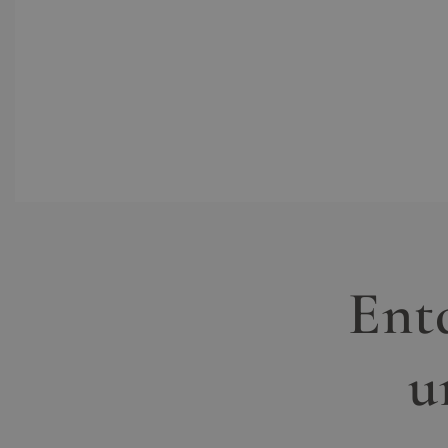
Entd
u