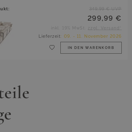
ukt:
349,99 €
UVP
299,99 €
inkl. 19% MwSt.
zzgl. Versand*
Lieferzeit
:
09. - 11. November 2026
IN DEN WARENKORB
teile
ge