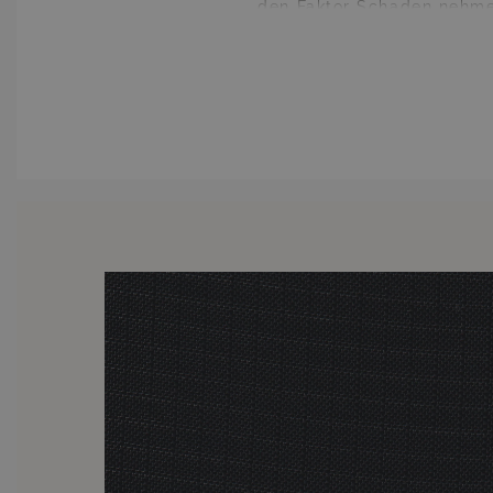
den Faktor Schaden nehmen
aggressive Sonnenlicht tut
keinesfalls zu befürchten, 
Sonnenstrahlen hektisch in d
Möbel nicht sowi
Wenn Sie also wissen, dass Sie
sollten Sie Ihre Möbel mi
Wetter, wie auch vor allz
Überzügen für nahezu sämtli
eigentlich vollkommen unnöt
Ihre Möbel mit diesen Übe
erzielende Nutzen hält ungle
ungünstigen Wetterverhältn
Investition wird sich Hundertf
Bitte beachten Sie, dass sich 
jedoch weder die Funkt