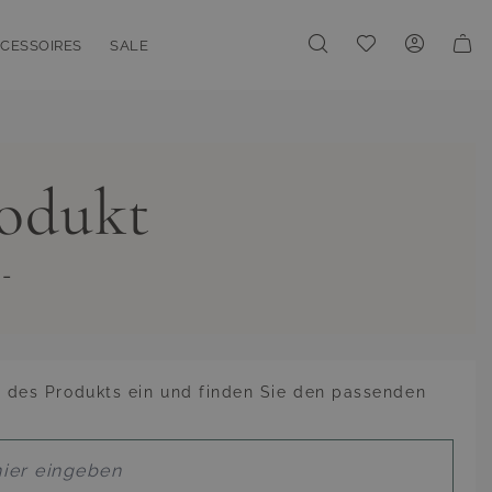
Meine Wunschliste
CESSOIRES
SALE
enu for Linien
oggle submenu for Accessoires
Toggle submenu for Sale
rodukt
 -
des Produkts ein und finden Sie den passenden