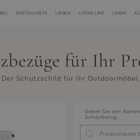
BEL
ESSTISCHSETS
LIEGEN
LOOKS LINE
LINIEN
AC
bmenu for Loungemöbel
Toggle submenu for Esstischsets
Toggle submenu for Liegen
Toggle subm
T
zbezüge für Ihr P
 Der Schutzschild für Ihr Outdoormöbel
Geben Sie den Namen 
Schutzbezug.