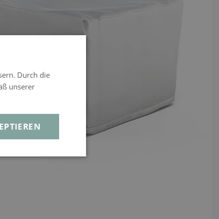
sern. Durch die
äß unserer
EPTIEREN