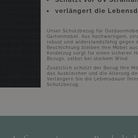
verlängert die Lebensd
Unser Schutzbezug für Outdoormöbel 
Gartenmöbel. Aus hochwertigem, strap
robust und widerstandsfähig gegen ä
Beschichtung bleiben Ihre Möbel auc
Kordelzug sorgt für einen sicheren H
Bezugs, selbst bei starkem Wind.
Zusätzlich schützt der Bezug Ihre M
das Ausbleichen und die Alterung de
Verlängern Sie die Lebensdauer Ihr
Schutzbezug.