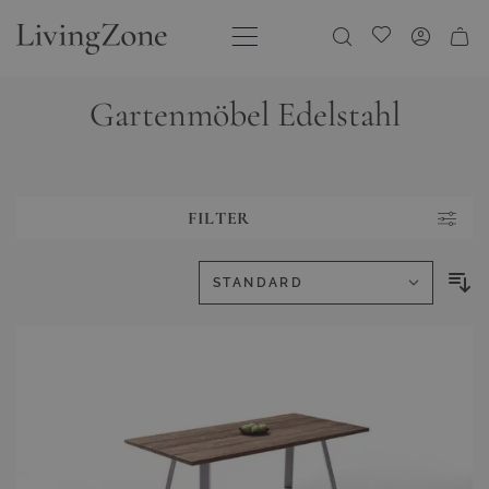
Direkt zum Inhalt
Meine Wunschliste
Gartenmöbel Edelstahl
FILTER