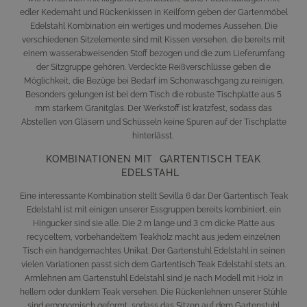
edler Kedernaht und Rückenkissen in Keilform geben der Gartenmöbel
Edelstahl Kombination ein wertiges und modernes Aussehen. Die
verschiedenen Sitzelemente sind mit Kissen versehen, die bereits mit
einem wasserabweisenden Stoff bezogen und die zum Lieferumfang
der Sitzgruppe gehören. Verdeckte Reißverschlüsse geben die
Möglichkeit, die Bezüge bei Bedarf im Schonwaschgang zu reinigen.
Besonders gelungen ist bei dem Tisch die robuste Tischplatte aus 5
mm starkem Granitglas. Der Werkstoff ist kratzfest, sodass das
Abstellen von Gläsern und Schüsseln keine Spuren auf der Tischplatte
hinterlässt.
KOMBINATIONEN MIT GARTENTISCH TEAK
EDELSTAHL
Eine interessante Kombination stellt
Sevilla 6
dar. Der Gartentisch Teak
Edelstahl ist mit einigen unserer Essgruppen bereits kombiniert, ein
Hingucker sind sie alle. Die 2 m lange und 3 cm dicke Platte aus
recyceltem, vorbehandeltem Teakholz macht aus jedem einzelnen
Tisch ein handgemachtes Unikat. Der
Gartenstuhl Edelstahl
in seinen
vielen Variationen passt sich dem
Gartentisch Teak Edelstahl
stets an.
Armlehnen am Gartenstuhl Edelstahl sind je nach Modell mit Holz in
hellem oder dunklem Teak versehen. Die Rückenlehnen unserer Stühle
sind ergonomisch geformt, sodass das Sitzen auf dem Gartenstuhl