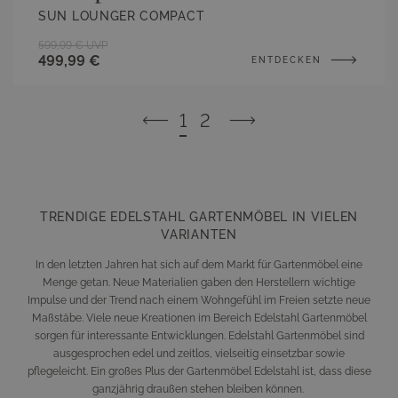
SUN LOUNGER COMPACT
599,99 €
UVP
499,99 €
ENTDECKEN
2
1
Seite
Sie lesen gerade Seite
TRENDIGE EDELSTAHL GARTENMÖBEL IN VIELEN
VARIANTEN
In den letzten Jahren hat sich auf dem Markt für Gartenmöbel eine
Menge getan. Neue Materialien gaben den Herstellern wichtige
Impulse und der Trend nach einem Wohngefühl im Freien setzte neue
Maßstäbe. Viele neue Kreationen im Bereich Edelstahl Gartenmöbel
sorgen für interessante Entwicklungen. Edelstahl Gartenmöbel sind
ausgesprochen edel und zeitlos, vielseitig einsetzbar sowie
pflegeleicht. Ein großes Plus der Gartenmöbel Edelstahl ist, dass diese
ganzjährig draußen stehen bleiben können.