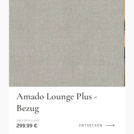
Regattastr. 55
12527 Berlin
Mo–Fr, 10–17 Uhr
03016636651
service@living-zone.de
Amado Loun
Lounge Plus -
LOUNGE MEDIUM
3.099,99 €
UVP
2.499,99 €
ENTDECKEN