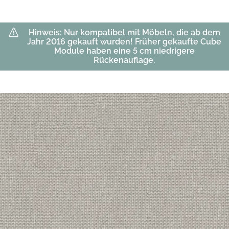
Hinweis: Nur kompatibel mit Möbeln, die ab dem
Jahr 2016 gekauft wurden! Früher gekaufte Cube
Module haben eine 5 cm niedrigere
Rückenauflage.
Hauptbild
Klicken Sie, um das Bild im Vollbildmodus zu sehen