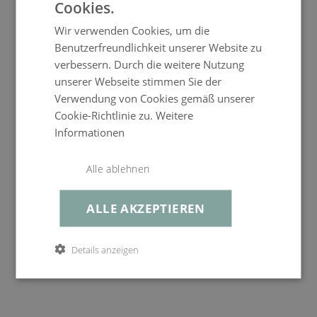
Cookies.
service@living-zone.de
Farbe
anthrazit
Wir verwenden Cookies, um die
Benutzerfreundlichkeit unserer Website zu
verbessern. Durch die weitere Nutzung
unserer Webseite stimmen Sie der
Verwendung von Cookies gemäß unserer
Cookie-Richtlinie zu.
Weitere
Bezug Amado Sun
Informationen
Lounger Set Compact
Alle ablehnen
249,99 €
UVP
ALLE AKZEPTIEREN
199,99 €
ENTDECKEN
Details anzeigen