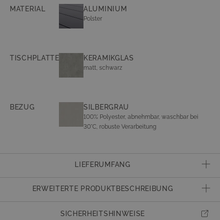
ähnlich)
MATERIAL
ALUMINIUM
Polster
TISCHPLATTE
KERAMIKGLAS
matt, schwarz
BEZUG
SILBERGRAU
100% Polyester, abnehmbar, waschbar bei
30°C, robuste Verarbeitung
LIEFERUMFANG
1x Hocker
ERWEITERTE PRODUKTBESCHREIBUNG
1x Sessel
Artikelnummer
23571
1x Mittelsofa
SICHERHEITSHINWEISE