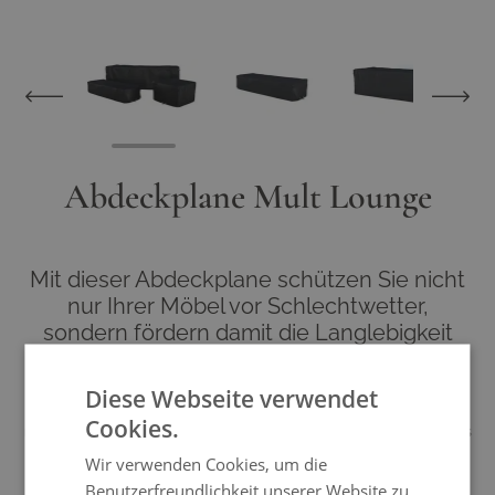
View larger image
View larger image
View larger im
Abdeckplane Mult Lounge
Mit dieser Abdeckplane schützen Sie nicht
nur Ihrer Möbel vor Schlechtwetter,
sondern fördern damit die Langlebigkeit
Ihrer Living Zone Gartenmöbel.
Kaum etwas wäre ärgerlicher, als wenn Ihre Möbel aus hochwertigem
Diese Webseite verwendet
Polyrattan oder Aluminium ausgerechnet durch den Faktor Schaden
Cookies.
nehmen, der Ihnen das größte Vergnügen bereitet: Strahlende Sonne. Das
mitunter recht aggressive Sonnenlicht tut zwar Ihnen gut, nicht jedoch
Wir verwenden Cookies, um die
uneingeschränkt Ihren Möbeln. Sie brauchen natürlich keinesfalls zu
Benutzerfreundlichkeit unserer Website zu