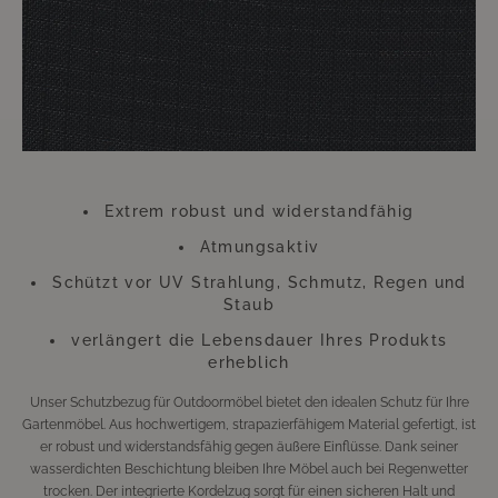
Bitte beachten Sie, dass sich die Überzüge aufgrund der UV-Strahlung
farblich verändern können. Dies beeinträchtigt jedoch weder die
Funktion, noch die Langlebigkeit des Überzugs. Der Überzug besteht aus
Polyester.
Extrem robust und widerstandfähig
Atmungsaktiv
Schützt vor UV Strahlung, Schmutz, Regen und
Staub
verlängert die Lebensdauer Ihres Produkts
erheblich
Unser Schutzbezug für Outdoormöbel bietet den idealen Schutz für Ihre
Gartenmöbel. Aus hochwertigem, strapazierfähigem Material gefertigt, ist
er robust und widerstandsfähig gegen äußere Einflüsse. Dank seiner
wasserdichten Beschichtung bleiben Ihre Möbel auch bei Regenwetter
trocken. Der integrierte Kordelzug sorgt für einen sicheren Halt und