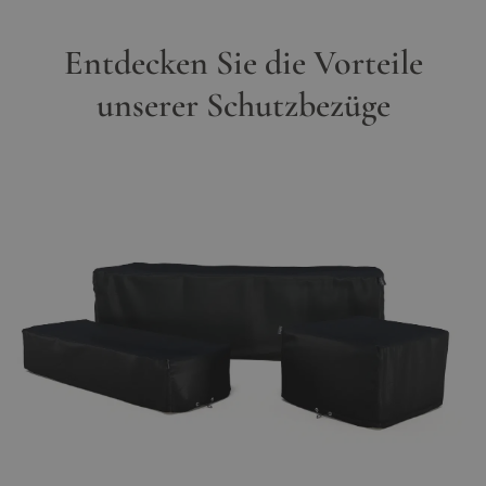
Entdecken Sie die Vorteile
unserer Schutzbezüge
Hauptbild
Klicken Sie, um das Bild im Vollbildmodus zu sehen