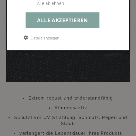
Alle ablehnen
ALLE AKZEPTIEREN
Details anzeigen
Extrem robust und widerstandfähig
Atmungsaktiv
Schützt vor UV Strahlung, Schmutz, Regen und
Staub
verlängert die Lebensdauer Ihres Produkts