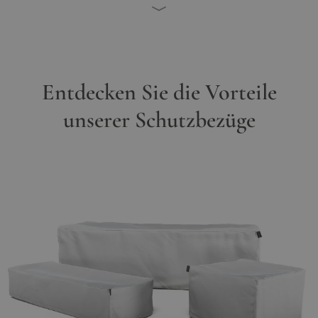
Entdecken Sie die Vorteile
unserer Schutzbezüge
Hauptbild
Klicken Sie, um das Bild im Vollbildmodus zu sehen