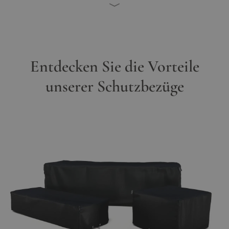
Entdecken Sie die Vorteile
unserer Schutzbezüge
Hauptbild
Klicken Sie, um das Bild im Vollbildmodus zu sehen