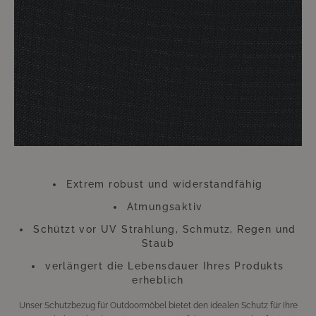
Handumdrehen erledigt. Der dadurch zu erzielende Nutzen hält ungleich
länger an. Die Überwürfe trotzen zu heftiger Einstrahlung von Sonne und
anderen ungünstigen Wetterverhältnissen. Gerade an diesem Zubehör
sollten Sie also keinesfalls sparen. Diese kleine Investition wird sich
Hundertfach auszahlen, so dass Sie sich lange Zeit an Ihren wie neu
aussehenden Möbeln werden erfreuen können.
Bitte beachten Sie, dass sich die Überzüge aufgrund der UV-Strahlung
farblich verändern können. Dies beeinträchtigt jedoch weder die
Funktion, noch die Langlebigkeit des Überzugs. Der Überzug besteht aus
Polyester.
Extrem robust und widerstandfähig
Atmungsaktiv
Schützt vor UV Strahlung, Schmutz, Regen und
Staub
verlängert die Lebensdauer Ihres Produkts
erheblich
Unser Schutzbezug für Outdoormöbel bietet den idealen Schutz für Ihre