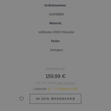
Artikelnummer
314598880
Material
reißfestes 300D Polyester
Farbe
steingrau
199,99 €
UVP
159,99 €
inkl. 19% MwSt.
zzgl. Versand*
Lieferzeit
:
05. - 07. Oktober 2026
IN DEN WARENKORB