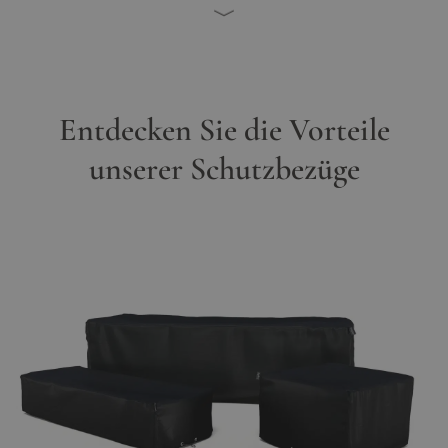
Entdecken Sie die Vorteile
unserer Schutzbezüge
Hauptbild
Klicken Sie, um das Bild im Vollbildmodus zu sehen