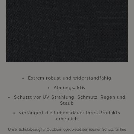
Handumdrehen erledigt. Der dadurch zu erzielende Nutzen hält ungleich
länger an. Die Überwürfe trotzen zu heftiger Einstrahlung von Sonne und
anderen ungünstigen Wetterverhältnissen. Gerade an diesem Zubehör
sollten Sie also keinesfalls sparen. Diese kleine Investition wird sich
Hundertfach auszahlen, so dass Sie sich lange Zeit an Ihren wie neu
aussehenden Möbeln werden erfreuen können.
Bitte beachten Sie, dass sich die Überzüge aufgrund der UV-Strahlung
farblich verändern können. Dies beeinträchtigt jedoch weder die
Funktion, noch die Langlebigkeit des Überzugs. Der Überzug besteht aus
Polyester.
Extrem robust und widerstandfähig
Atmungsaktiv
Schützt vor UV Strahlung, Schmutz, Regen und
Staub
verlängert die Lebensdauer Ihres Produkts
erheblich
Unser Schutzbezug für Outdoormöbel bietet den idealen Schutz für Ihre