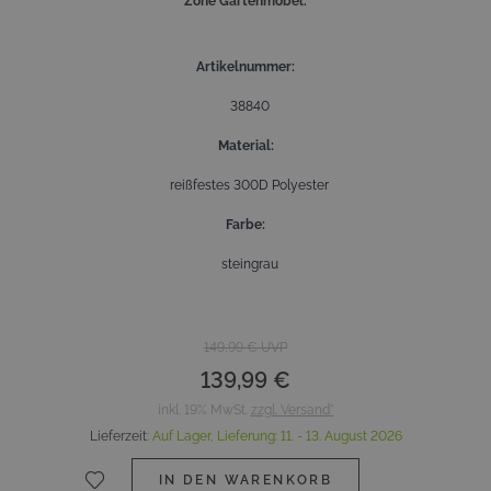
Zone Gartenmöbel.
Artikelnummer
38840
Material
reißfestes 300D Polyester
Farbe
steingrau
149,99 €
UVP
139,99 €
inkl. 19% MwSt.
zzgl. Versand*
Lieferzeit
:
Auf Lager,
Lieferung:
11. - 13. August 2026
IN DEN WARENKORB