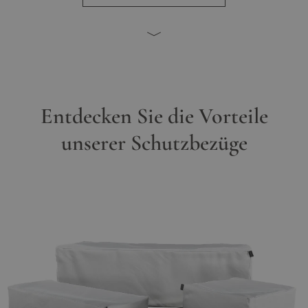
Entdecken Sie die Vorteile
unserer Schutzbezüge
Hauptbild
Klicken Sie, um das Bild im Vollbildmodus zu sehen