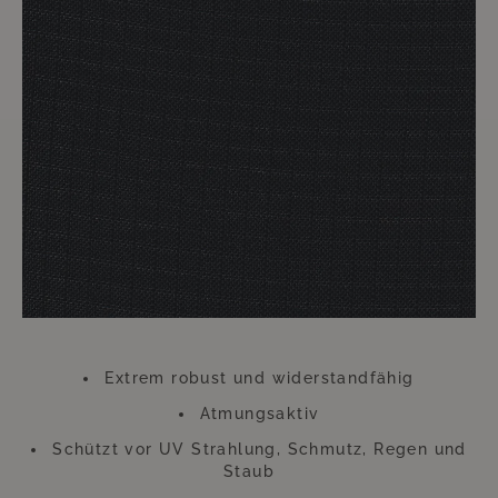
hochwertigen Möbel.
Ihre Möbel mit diesen Überzügen zu versehen ist im sprichwörtlichen
Handumdrehen erledigt. Der dadurch zu erzielende Nutzen hält ungleich
länger an. Die Überwürfe trotzen zu heftiger Einstrahlung von Sonne und
anderen ungünstigen Wetterverhältnissen. Gerade an diesem Zubehör
sollten Sie also keinesfalls sparen. Diese kleine Investition wird sich
Hundertfach auszahlen, so dass Sie sich lange Zeit an Ihren wie neu
aussehenden Möbeln werden erfreuen können.
Bitte beachten Sie, dass sich die Überzüge aufgrund der UV-Strahlung
farblich verändern können. Dies beeinträchtigt jedoch weder die
Funktion, noch die Langlebigkeit des Überzugs. Der Überzug besteht aus
Polyester.
"""
Extrem robust und widerstandfähig
Atmungsaktiv
Schützt vor UV Strahlung, Schmutz, Regen und
Staub