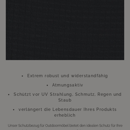
Handumdrehen erledigt. Der dadurch zu erzielende Nutzen hält ungleich
länger an. Die Überwürfe trotzen zu heftiger Einstrahlung von Sonne und
anderen ungünstigen Wetterverhältnissen. Gerade an diesem Zubehör
sollten Sie also keinesfalls sparen. Diese kleine Investition wird sich
Hundertfach auszahlen, so dass Sie sich lange Zeit an Ihren wie neu
aussehenden Möbeln werden erfreuen können.
Bitte beachten Sie, dass sich die Überzüge aufgrund der UV-Strahlung
farblich verändern können. Dies beeinträchtigt jedoch weder die
Funktion, noch die Langlebigkeit des Überzugs. Der Überzug besteht aus
Polyester.
Extrem robust und widerstandfähig
Atmungsaktiv
Schützt vor UV Strahlung, Schmutz, Regen und
Staub
verlängert die Lebensdauer Ihres Produkts
erheblich
Unser Schutzbezug für Outdoormöbel bietet den idealen Schutz für Ihre