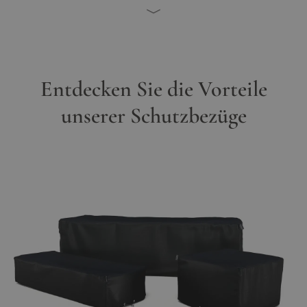
Entdecken Sie die Vorteile
unserer Schutzbezüge
Hauptbild
Klicken Sie, um das Bild im Vollbildmodus zu sehen