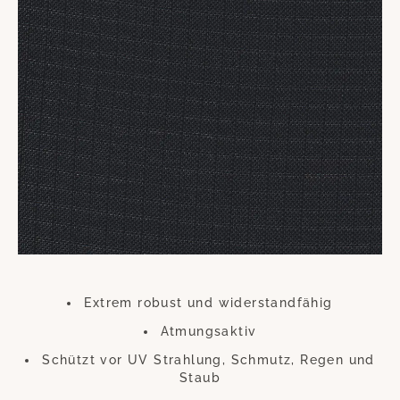
handelt es sich um eine Art lebensverlängernde Maßnahme für Ihre
hochwertigen Möbel.
Ihre Möbel mit diesen Überzügen zu versehen ist im sprichwörtlichen
Handumdrehen erledigt. Der dadurch zu erzielende Nutzen hält ungleich
länger an. Die Überwürfe trotzen zu heftiger Einstrahlung von Sonne und
anderen ungünstigen Wetterverhältnissen. Gerade an diesem Zubehör
sollten Sie also keinesfalls sparen. Diese kleine Investition wird sich
Hundertfach auszahlen, so dass Sie sich lange Zeit an Ihren wie neu
aussehenden Möbeln werden erfreuen können.
Bitte beachten Sie, dass sich die Überzüge aufgrund der UV-Strahlung
farblich verändern können. Dies beeinträchtigt jedoch weder die
Funktion, noch die Langlebigkeit des Überzugs. Der Überzug besteht aus
Polyester.
Extrem robust und widerstandfähig
Atmungsaktiv
Schützt vor UV Strahlung, Schmutz, Regen und
Staub