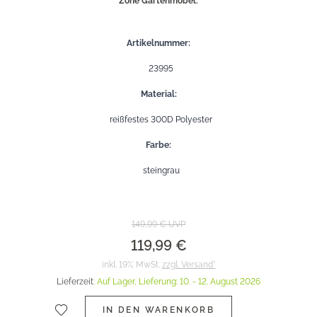
Zone Gartenmöbel.
Artikelnummer
23995
Material
reißfestes 300D Polyester
Farbe
steingrau
149,99 €
UVP
119,99 €
inkl. 19% MwSt.
zzgl. Versand*
Lieferzeit
:
Auf Lager,
Lieferung:
10. - 12. August 2026
IN DEN WARENKORB