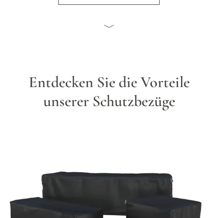
Entdecken Sie die Vorteile
unserer Schutzbezüge
Hauptbild
Klicken Sie, um das Bild im Vollbildmodus zu sehen