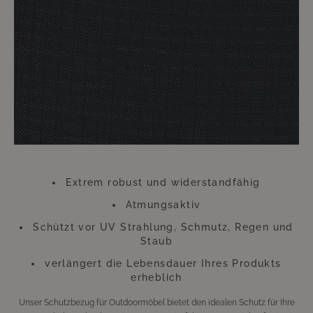
Handumdrehen erledigt. Der dadurch zu erzielende Nutzen hält ungleich
länger an. Die Überwürfe trotzen zu heftiger Einstrahlung von Sonne und
anderen ungünstigen Wetterverhältnissen. Gerade an diesem Zubehör
sollten Sie also keinesfalls sparen. Diese kleine Investition wird sich
Hundertfach auszahlen, so dass Sie sich lange Zeit an Ihren wie neu
aussehenden Möbeln werden erfreuen können.
Bitte beachten Sie, dass sich die Überzüge aufgrund der UV-Strahlung
farblich verändern können. Dies beeinträchtigt jedoch weder die
Funktion, noch die Langlebigkeit des Überzugs. Der Überzug besteht aus
Polyester.
Extrem robust und widerstandfähig
Atmungsaktiv
Schützt vor UV Strahlung, Schmutz, Regen und
Staub
verlängert die Lebensdauer Ihres Produkts
erheblich
Unser Schutzbezug für Outdoormöbel bietet den idealen Schutz für Ihre