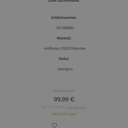
Zone Gartenmöbel.
Artikelnummer
307198880
Material
reißfestes 300D Polyester
Farbe
steingrau
124,99 €
UVP
99,99 €
inkl. 19% MwSt.
zzgl. Versand*
Nicht auf Lager