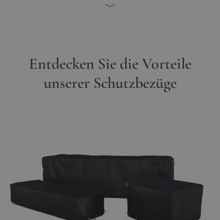
Entdecken Sie die Vorteile
unserer Schutzbezüge
Hauptbild
Klicken Sie, um das Bild im Vollbildmodus zu sehen