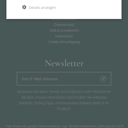
Rechtliches
Details anzeigen
Rückgabe
Widerrufsrecht
Datenschutz
AGB & Kundeninfo
Impressum
Cookie-Einwilligung
Newsletter
Ihre E Mail Adresse
Verpassen Sie keine Trends und Angebote mehr! Abonnieren
Sie jetzt unseren Newsletter und erhalten Sie exklusive
Einblicke, Styling-Tipps und besondere Rabatte direkt in Ihr
Postfach.
* Alle Preise inkl. gesetzl. Mehrwertsteuer zzgl.
Versand
(Kostenfreie Lieferung ab 0 EUR