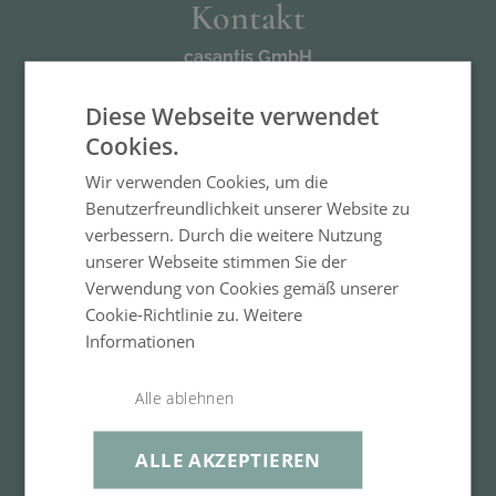
Kontakt
casantis GmbH
Regattastr. 55
12527 Berlin
Diese Webseite verwendet
Mo–Fr, 10–17 Uhr
Cookies.
+493016636651
service@living-zone.de
Wir verwenden Cookies, um die
Kontaktformular
Benutzerfreundlichkeit unserer Website zu
verbessern. Durch die weitere Nutzung
unserer Webseite stimmen Sie der
Informationen
Verwendung von Cookies gemäß unserer
Cookie-Richtlinie zu.
Weitere
FAQ - häufig gestellte Fragen
Informationen
Über Uns
Zahlung und Versand
5 Jahre Garantie
Alle ablehnen
Pflegehinweise
Barrierefreiheitsmenü
ALLE AKZEPTIEREN