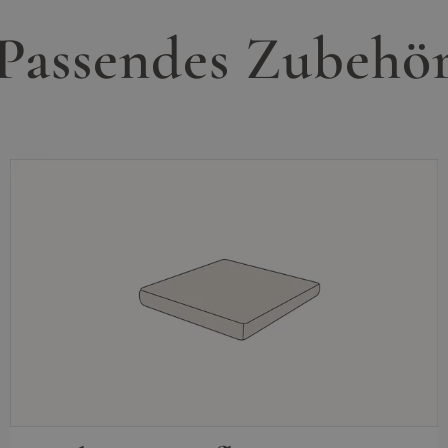
Passendes Zubehö
03016636651
service@living-zone.de
: 73 x 10 x 37 cm
iefe x Höhe
casantis GmbH
Regattastr. 55
12527 Berlin
Mo–Fr, 10–17 Uhr
03016636651
service@living-zone.de