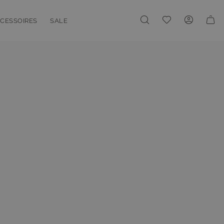
Meine Wunschliste
CESSOIRES
SALE
enu for Linien
oggle submenu for Accessoires
Toggle submenu for Sale