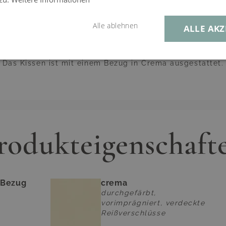
va Rückenauflage 7
Alle ablehnen
ALLE AKZ
Das Kissen ist mit einem Bezug in Crema ausgestattet.
rodukteigenschaft
Bezug
crema
durchgefärbt,
vorimprägniert, verdeckte
Reißverschlüsse