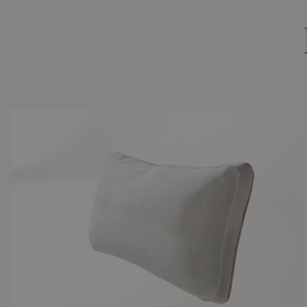
Farbe
crema
Infos
Abmaße:
1 x Kissen
Breite x T