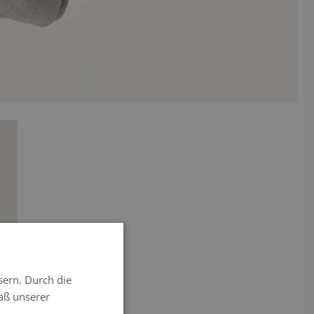
image
sern. Durch die
äß unserer