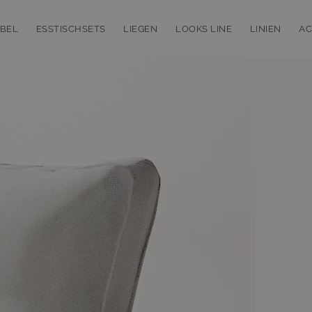
BEL
ESSTISCHSETS
LIEGEN
LOOKS LINE
LINIEN
AC
bmenu for Loungemöbel
Toggle submenu for Esstischsets
Toggle submenu for Liegen
Toggle subm
T