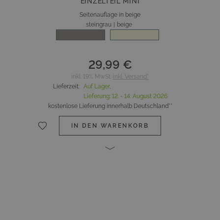
EINZELTEIL MINI
Seitenauflage in beige
steingrau
|
beige
29,99 €
inkl. 19% MwSt.
inkl. Versand*
Lieferzeit
:
Auf Lager,
Lieferung:
12. - 14. August 2026
kostenlose Lieferung innerhalb Deutschland**
IN DEN WARENKORB