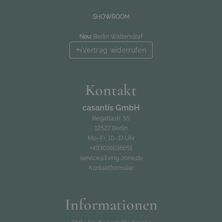
casantis GmbH
SHOWROOM
Regattastr. 55
Neu:
Berlin Waltersdorf
12527 Berlin
Vertrag widerrufen
Mo–Fr, 10–17 Uhr
03016636651
Kontakt
service@living-zone.de
casantis GmbH
Regattastr. 55
12527 Berlin
Mo–Fr, 10–17 Uhr
+493016636651
service@living-zone.de
Kontaktformular
Informationen