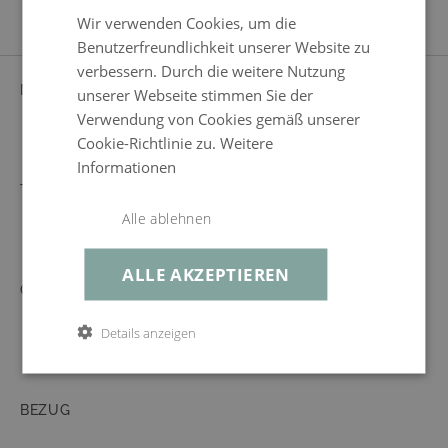
Wir verwenden Cookies, um die
Benutzerfreundlichkeit unserer Website zu
verbessern. Durch die weitere Nutzung
MATERIAL
ALUMINIUM
unserer Webseite stimmen Sie der
Verwendung von Cookies gemäß unserer
Cookie-Richtlinie zu.
Weitere
Informationen
TISCHPLATTE
MILCHGLAS
ESG-Sicherheitsglas, satiniert, Stärke 6
Alle ablehnen
mm
ALLE AKZEPTIEREN
GESTELL
ALUMINIUM,
PULVERBESCHICHTET
Details anzeigen
Stärke bis zu 1,2 mm, robust, rostfrei
BEZUG