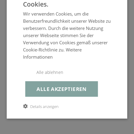
Gewicht
Liege ca. 30 kg
Cookies.
service@living-zone.de
Wir verwenden Cookies, um die
Benutzerfreundlichkeit unserer Website zu
verbessern. Durch die weitere Nutzung
unserer Webseite stimmen Sie der
Verwendung von Cookies gemäß unserer
Cookie-Richtlinie zu.
Weitere
Suite Dining 6
Informationen
DINING SET MEDIUM
Alle ablehnen
1.999,99 €
UVP
1.599,99 €
ENTDECKEN
ALLE AKZEPTIEREN
Details anzeigen