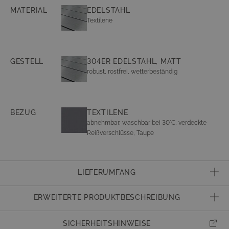
Die exquisiten Suite Kollektion wurden sorgfältig ausgewählt und
MATERIAL
EDELSTAHL
vereinen Luxus und Design in perfekter Harmonie. Jedes Element ist
Textilene
kunstvoll gestaltet und fügt sich nahtlos in das Gesamtkonzept ein. Von
den eleganten Liegen bis zu den stilvollen Lounges und Dining-Gruppen
strahlt jeder einzelne Bestandteil eine Aura von Raffinesse und Eleganz
aus. Durch die Möglichkeit, die verschiedenen Elemente miteinander zu
GESTELL
304ER EDELSTAHL, MATT
kombinieren, entsteht ein ansprechendes Ensemble, das höchsten
robust, rostfrei, wetterbeständig
Ansprüchen an Luxus und Ästhetik gerecht wird. (Abbildung ähnlich)
BEZUG
TEXTILENE
abnehmbar, waschbar bei 30°C, verdeckte
Reißverschlüsse, Taupe
LIEFERUMFANG
1x Liege
ERWEITERTE PRODUKTBESCHREIBUNG
inkl. Dekokissen
Artikelnummer
23381
SICHERHEITSHINWEISE