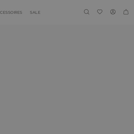
Meine Wunschliste
CESSOIRES
SALE
enu for Linien
oggle submenu for Accessoires
Toggle submenu for Sale