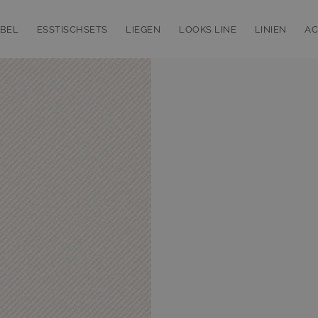
BEL
ESSTISCHSETS
LIEGEN
LOOKS LINE
LINIEN
AC
bmenu for Loungemöbel
Toggle submenu for Esstischsets
Toggle submenu for Liegen
Toggle subm
T