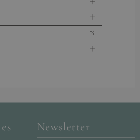
?
e.
 beantworten.
hes
Newsletter