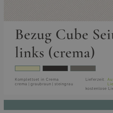
Bezug Cube Seit
links (crema)
Komplettset in Crema
Lieferzeit
:
Au
crema
|
graubraun
|
steingrau
Li
kostenlose Li