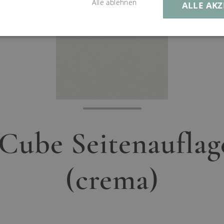
Alle ablehnen
ALLE AKZ
Cube Seitenauflage
(crema)