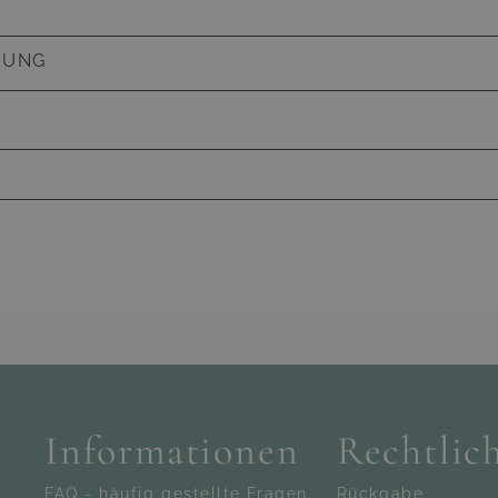
BUNG
1
e Füllung
Nur kompatibel mit Möbeln, die ab dem Jahr 2016
urden!
Haben Sie Fragen zum Produkt
0% Polyester, abnehmbar, waschbar bei 30°C,
ann kontaktieren Sie gern unseren Kundenservic
rarbeitung, verdeckte Reißverschlüsse, einfarbig,
ulten Mitarbeiter werden alle Ihre Fragen gern
rbt, vorimprägniert
 Seitenauflage (l): 65/55 x 10/20 x 35 cm
03016636651
service@living-zone.de
iefe x Höhe
Informationen
Rechtlic
casantis GmbH
FAQ - häufig gestellte Fragen
Rückgabe