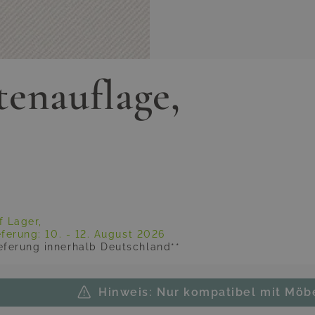
enauflage,
f Lager,
eferung:
10. - 12. August 2026
eferung innerhalb Deutschland**
Hinweis: Nur kompatibel mit Möb