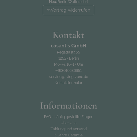
Regattastr. 55
Neu:
Berlin Waltersdorf
Feinwäsche bei 30°C
12527 Berlin
Verdeckte Reißverschlüsse
Vertrag widerrufen
In weiteren Farben erhältlich
Mo–Fr, 10–17 Uhr
Maße und Lieferumfang:
03016636651
1 x Bezug Set Big Mesa - crema
Kontakt
ohne Bezüge kl. Dekokissen
service@living-zone.de
casantis GmbH
Regattastr. 55
12527 Berlin
Mo–Fr, 10–17 Uhr
+493016636651
service@living-zone.de
Kontaktformular
Informationen
FAQ - häufig gestellte Fragen
Über Uns
Zahlung und Versand
5 Jahre Garantie