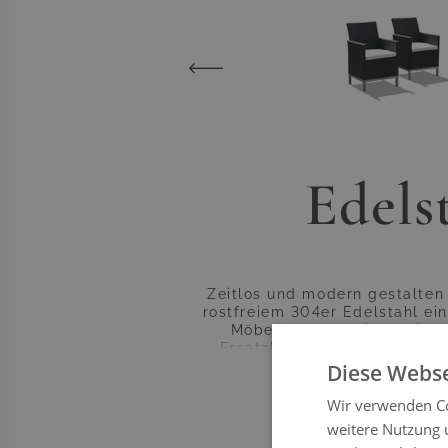
Edels
Zeitlos und modern gestalten 
rostfreiem 304er Edelstahl ei
Möbel aus der "Silva" Line
Ersatzbezüge schützen Ihre 
Lounges, Bars und Liegen an
Diese Webse
simpel und schnell erledigt. 
Möbelstücke angebracht werden.
Wir verwenden Co
mühelos. Entdec
weitere Nutzung 