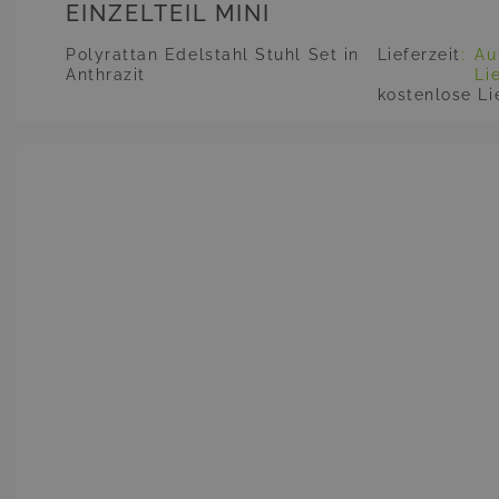
EINZELTEIL MINI
Polyrattan Edelstahl Stuhl Set in
Lieferzeit
:
Au
Anthrazit
Li
kostenlose Li
Hauptbild
Klicken Sie, um das Bild im Vollbildmodus zu sehen