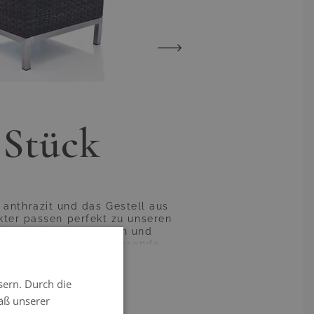
 Stück
 anthrazit und das Gestell aus
kter passen perfekt zu unseren
 mit dabei.Abdeckplanen und
Wir bieten außerdem passende
Ihre Anfrage. Der Aufbau ist
Schraubenset an die jeweiligen
igung und Pflege gestalten sich
sern. Durch die
in unserem Shop!
äß unserer