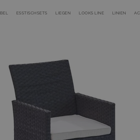
BEL
ESSTISCHSETS
LIEGEN
LOOKS LINE
LINIEN
AC
bmenu for Loungemöbel
Toggle submenu for Esstischsets
Toggle submenu for Liegen
Toggle subm
T