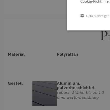
Cookie-Richtlinie
Details anzeigen
P
Material
Polyrattan
Gestell
Aluminium,
pulverbeschichtet
robust, Stärke bis zu 1,2
mm, wetterbeständig