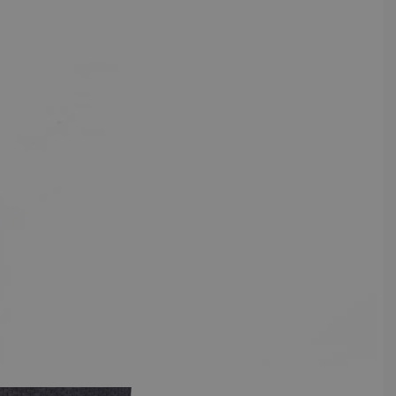
View larger image
View larger image