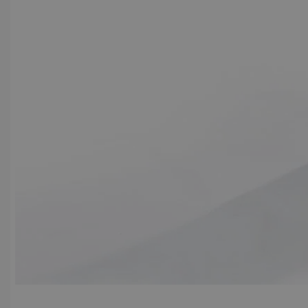
View larger image
View lar