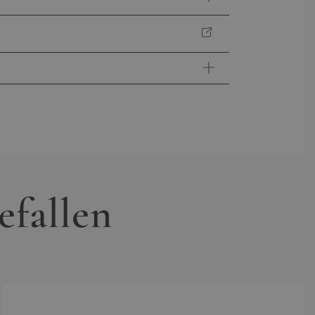
?
e.
 beantworten.
efallen