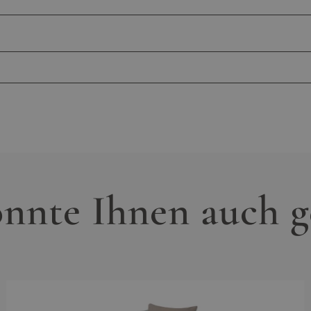
1
zkomfort, 5 cm dicke Sitzauflage, Schaumstoff
is zu 120 kg pro Sitzplatz, wetterbeständig,
ht, Rückenlehne ergon. geformt, 3,5 cm breite
Haben Sie Fragen zum Produkt
n
n
ann kontaktieren Sie gern unseren Kundenservic
icht erforderlich
ulten Mitarbeiter werden alle Ihre Fragen gern
ges Polyrattan, 12 mm breit, angeraut, wasserfest,
nnte Ihnen auch g
03016636651
service@living-zone.de
eflochten, Farbe: anthrazit, einfarbig,
rbt
 pulverbeschichtet, Stärke bis zu 1,2 mm, robust,
wetterbeständig, Füße aus 304er Edelstahl, matt
casantis GmbH
Regattastr. 55
12527 Berlin
0% Polyester, abnehmbar, waschbar bei 30°C,