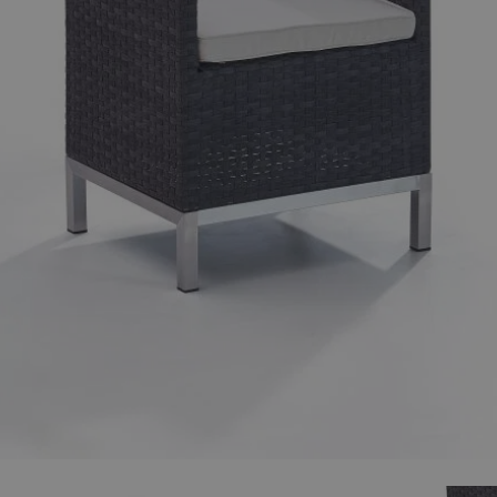
ger image
View larger image