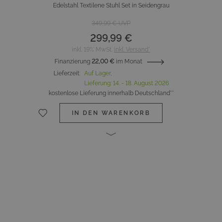
Edelstahl Textilene Stuhl Set in Seidengrau
349,99 €
UVP
299,99 €
inkl. 19% MwSt.
inkl. Versand*
Finanzierung
22,00 €
im Monat
Lieferzeit
:
Auf Lager,
Lieferung:
14. - 18. August 2026
kostenlose Lieferung innerhalb Deutschland**
IN DEN WARENKORB
Hauptbild
Klicken Sie, um das Bild im Vollbildmodus zu sehen