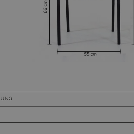
BUNG
ändig, pflegeleicht, Stuhl stapelbar, Traglast bis
pro Sitzplatz, Teakholz, 2,5 cm breite Armlehnen