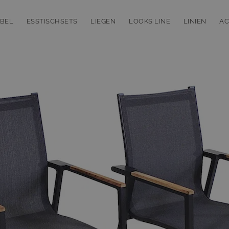
BEL
ESSTISCHSETS
LIEGEN
LOOKS LINE
LINIEN
AC
bmenu for Loungemöbel
Toggle submenu for Esstischsets
Toggle submenu for Liegen
Toggle subm
T