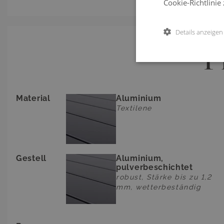
Cookie-Richtlinie
Details anzeigen
P
Material
Aluminium
Textilene
Gestell
Aluminium,
pulverbeschichtet
robust, Stärke bis zu 1,2
mm, wetterbeständig