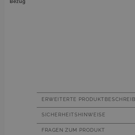
Bezug
ERWEITERTE PRODUKTBESCHREI
Artikelnummer
841812837
SICHERHEITSHINWEISE
Eigenschaften
wetterbest
zu 110 kg 
FRAGEN ZUM PRODUKT