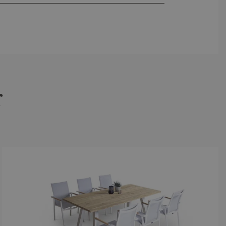
?
e.
 beantworten.
r