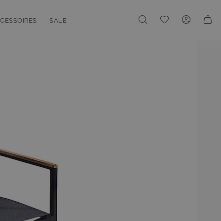
Meine Wunschliste
CESSOIRES
SALE
enu for Linien
oggle submenu for Accessoires
Toggle submenu for Sale