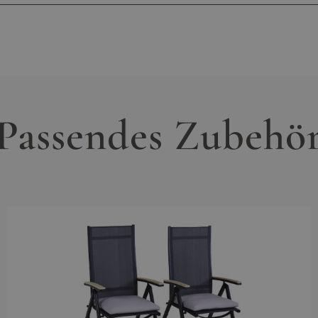
, Textilene
Haben Sie Fragen zum Produkt
icht erforderlich
ann kontaktieren Sie gern unseren Kundenservic
ulten Mitarbeiter werden alle Ihre Fragen gern
, Farbe: anthrazit, durchgefärbt, Hochwertiges
r Gewebe, mehrfarbig
 pulverbeschichtet, Stärke bis zu 1,2 mm, robust,
Passendes Zubehö
03016636651
service@living-zone.de
wetterbeständig
5 kg
casantis GmbH
Regattastr. 55
12527 Berlin
Mo–Fr, 10–17 Uhr
03016636651
service@living-zone.de