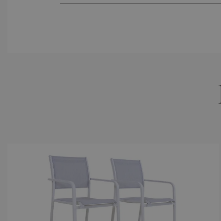
Material
Aluminium
Montage
Montage n
Sitzplätze
bis zu 2
D
Unsere gesch
Obermaterial
wasserfest
Kunstfase
Gestell
Aluminium,
rostfrei, 
Produktart
Stühle
Gewicht
Stuhl ca. 