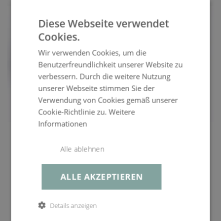
03016636651
Sitzplätze
bis zu 1
Diese Webseite verwendet
Obermaterial
Farbe: anthrazit
Cookies.
service@living-zone.de
Gestell
Aluminium, pulverbeschichtet, robust, rostfrei,
Wir verwenden Cookies, um die
wetterbeständig, Stärke bis zu 1,5 mm
Benutzerfreundlichkeit unserer Website zu
casantis GmbH
verbessern. Durch die weitere Nutzung
Produktart
Lounge Module, Hocker
unserer Webseite stimmen Sie der
Regattastr. 55
Bezug
steingrau, 100% Olefin, abnehmbar, waschbar bei
12527 Berlin
Verwendung von Cookies gemäß unserer
30°C, robuste Verarbeitung, hohe Festigkeit,
Cookie-Richtlinie zu.
Weitere
verdeckte Reißverschlüsse, mehrfarbig,
Mo–Fr, 10–17 Uhr
Informationen
vorimprägniert, durchgefärbt
03016636651
Hocker Diva 118 cm
Gewicht
Hocker ca. 5 kg
service@living-zone.de
Alle ablehnen
EINZELTEIL MINI
Aluminium Lounge Hocker in Anthrazit
ALLE AKZEPTIEREN
Farbe
Details anzeigen
weiß