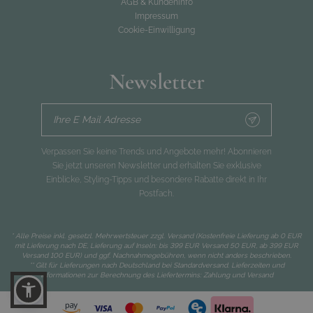
AGB & Kundeninfo
Impressum
Cookie-Einwilligung
Newsletter
Ihre E Mail Adresse
Verpassen Sie keine Trends und Angebote mehr! Abonnieren
Sie jetzt unseren Newsletter und erhalten Sie exklusive
Einblicke, Styling-Tipps und besondere Rabatte direkt in Ihr
Postfach.
* Alle Preise inkl. gesetzl. Mehrwertsteuer zzgl.
Versand
(Kostenfreie Lieferung ab 0 EUR
mit Lieferung nach DE, Lieferung auf Inseln: bis 399 EUR Versand 50 EUR, ab 399 EUR
Versand 100 EUR) und ggf. Nachnahmegebühren, wenn nicht anders beschrieben.
** Gilt für Lieferungen nach Deutschland bei Standardversand. Lieferzeiten und
Informationen zur Berechnung des Liefertermins:
Zahlung und Versand