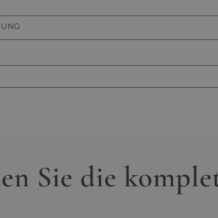
d Bezug
BUNG
kenpolster, Kunstfaser
s Polster inkl. Füllung und Bezug
Haben Sie Fragen zum Produkt
und Kissen
0% Olefin, abnehmbar, waschbar bei 30°C, robuste
ung, verdeckte Reißverschlüsse, mehrfarbig,
ann kontaktieren Sie gern unseren Kundenservic
niert, durchgefärbt
ulten Mitarbeiter werden alle Ihre Fragen gern
: 70 x 38 x 20 cm
en Sie die komplet
iefe x Höhe
03016636651
service@living-zone.de
casantis GmbH