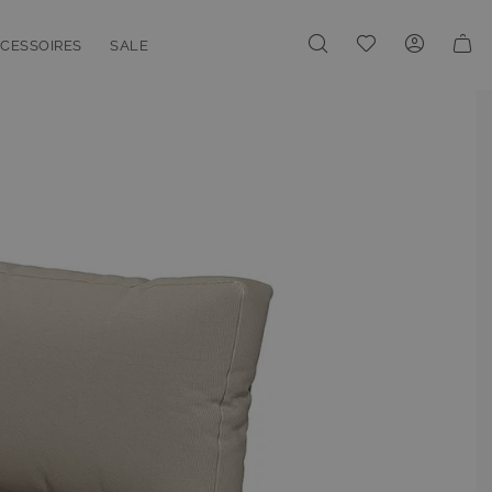
Meine Wunschliste
CESSOIRES
SALE
enu for Linien
oggle submenu for Accessoires
Toggle submenu for Sale