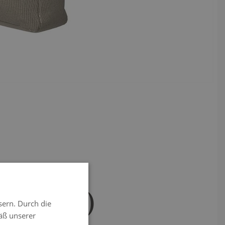
rzbeige)
sern. Durch die
äß unserer