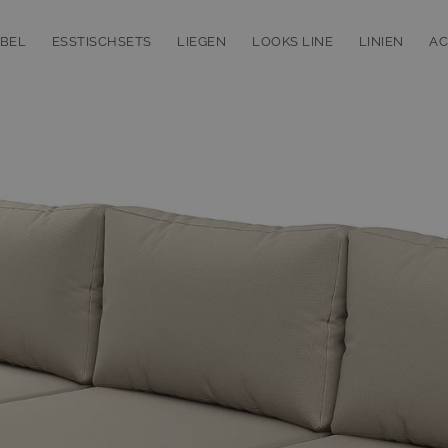
BEL
ESSTISCHSETS
LIEGEN
LOOKS LINE
LINIEN
AC
bmenu for Loungemöbel
Toggle submenu for Esstischsets
Toggle submenu for Liegen
Toggle subm
T