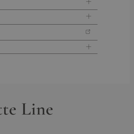
?
e.
 beantworten.
te Line